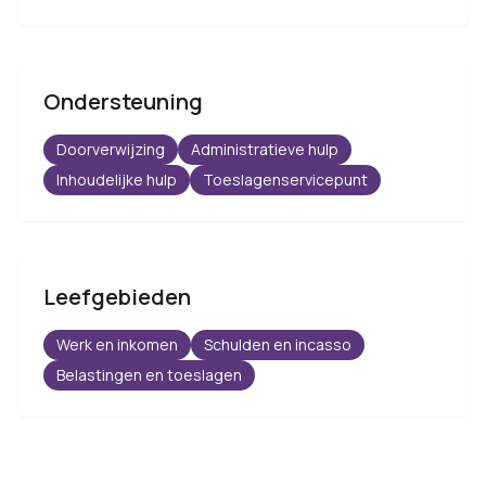
Ondersteuning
Doorverwijzing
Administratieve hulp
Inhoudelijke hulp
Toeslagenservicepunt
Leefgebieden
Werk en inkomen
Schulden en incasso
Belastingen en toeslagen