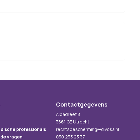
s
Contactgegevens
Aidadreef 8
3561 GE Utrecht
idische professionals
rechtsbescherming@divosa.nl
lde vragen
030 233 23 37