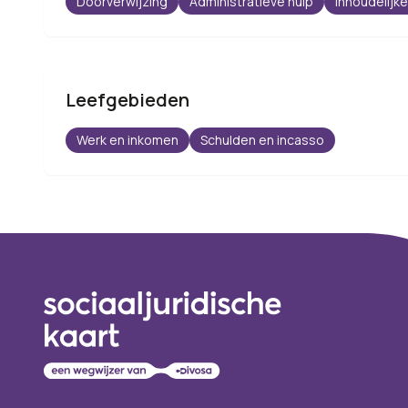
Doorverwijzing
Administratieve hulp
Inhoudelijke
Leefgebieden
Werk en inkomen
Schulden en incasso
Footer