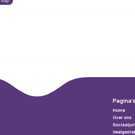
 hulp
Pagina'
Home
Over ons
Sociaaljur
Veelgeste