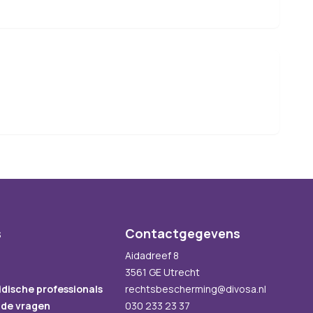
s
Contactgegevens
Aidadreef 8
3561 GE Utrecht
idische professionals
rechtsbescherming@divosa.nl
lde vragen
030 233 23 37