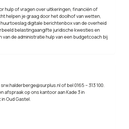
r hulp of vragen over uitkeringen, financiën of
 helpen je graag door het doolhof van wetten,
 huurtoeslag digitale berichtenbox van de overheid
oorbeeld belastingaangifte juridische kwesties en
 van de administratie hulp van een budgetcoach bij
 srw.halderberge@surplus.nl of bel 0165 – 313 100.
n afspraak op ons kantoor aan Kade 3 in
in Oud Gastel.