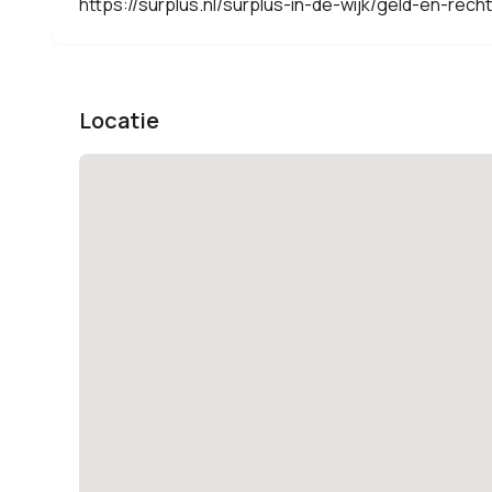
https://surplus.nl/surplus-in-de-wijk/geld-en-recht
Locatie