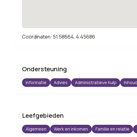
Coördinaten: 51.58664, 4.45686
Ondersteuning
Informatie
Advies
Administratieve hulp
Inhoud
Leefgebieden
Algemeen
Werk en inkomen
Familie en relatie