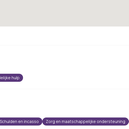
elijke hulp
Schulden en incasso
Zorg en maatschappelijke ondersteuning