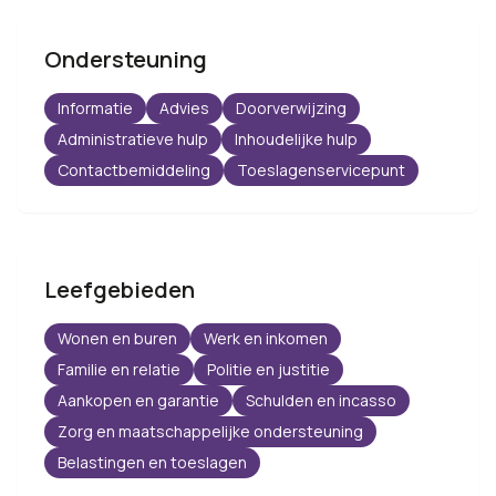
Ondersteuning
Informatie
Advies
Doorverwijzing
Administratieve hulp
Inhoudelijke hulp
Contactbemiddeling
Toeslagenservicepunt
Leefgebieden
Wonen en buren
Werk en inkomen
Familie en relatie
Politie en justitie
Aankopen en garantie
Schulden en incasso
Zorg en maatschappelijke ondersteuning
Belastingen en toeslagen