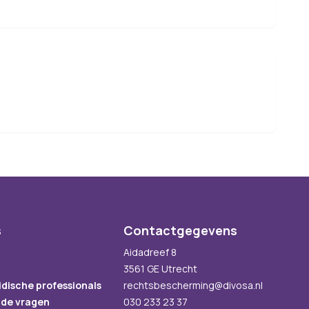
s
Contactgegevens
Aidadreef 8
3561 GE Utrecht
idische professionals
rechtsbescherming@divosa.nl
lde vragen
030 233 23 37