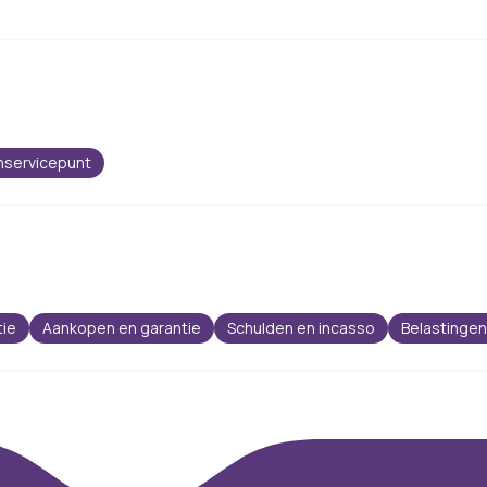
nservicepunt
tie
Aankopen en garantie
Schulden en incasso
Belastingen