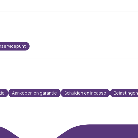
nservicepunt
tie
Aankopen en garantie
Schulden en incasso
Belastingen