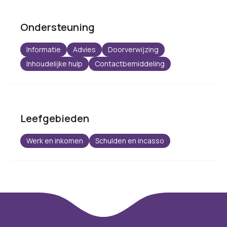
Ondersteuning
Informatie
Advies
Doorverwijzing
Inhoudelijke hulp
Contactbemiddeling
Leefgebieden
Werk en inkomen
Schulden en incasso
Footer