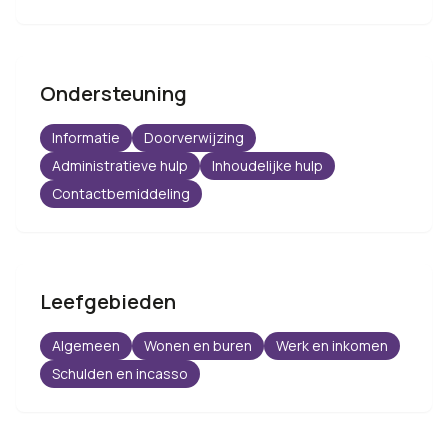
Ondersteuning
Informatie
Doorverwijzing
Administratieve hulp
Inhoudelijke hulp
Contactbemiddeling
Leefgebieden
Algemeen
Wonen en buren
Werk en inkomen
Schulden en incasso