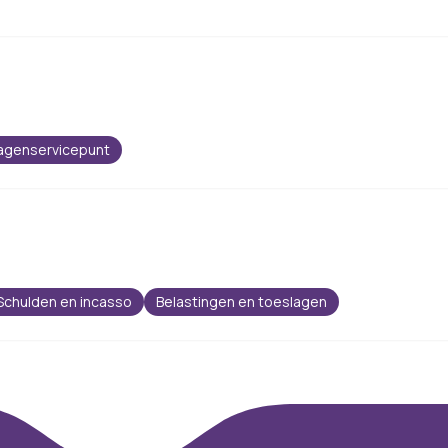
agenservicepunt
Schulden en incasso
Belastingen en toeslagen