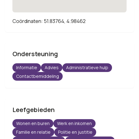
Coördinaten: 51.83764, 4.98462
Ondersteuning
Informatie
Advies
Administratieve hulp
Contactbemiddeling
Leefgebieden
Wonen en buren
Werk en inkomen
Familie en relatie
Politie en justitie