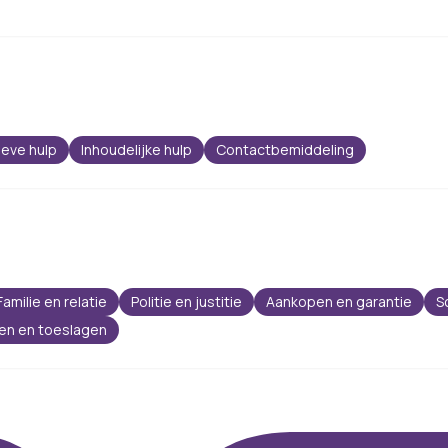
ieve hulp
Inhoudelijke hulp
Contactbemiddeling
Familie en relatie
Politie en justitie
Aankopen en garantie
S
gen en toeslagen