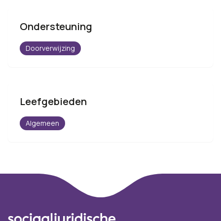
Ondersteuning
Doorverwijzing
Leefgebieden
Algemeen
Footer