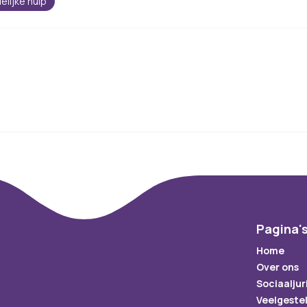
elijke hulp
Pagina'
Home
Over ons
Sociaaljur
Veelgeste