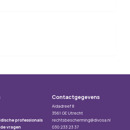
s
Contactgegevens
Aidadreef 8
3561 GE Utrecht
idische professionals
rechtsbescherming@divosa.nl
lde vragen
030 233 23 37