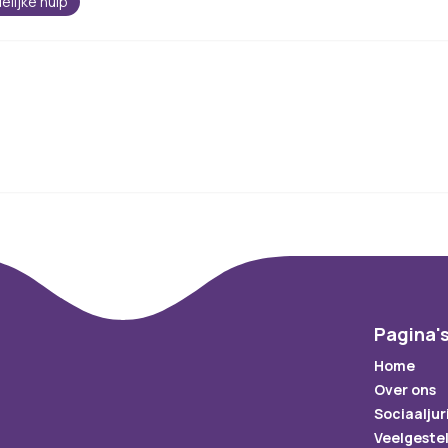
elijke hulp
Pagina'
Home
Over ons
Sociaaljur
Veelgeste