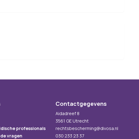
s
Contactgegevens
Aidadreef 8
3561 GE Utrecht
idische professionals
rechtsbescherming@divosa.nl
lde vragen
030 233 23 37