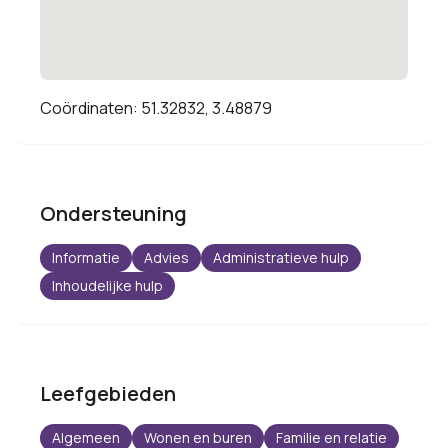
Coördinaten: 51.32832, 3.48879
Ondersteuning
Informatie
Advies
Administratieve hulp
Inhoudelijke hulp
Leefgebieden
Algemeen
Wonen en buren
Familie en relatie