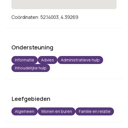
Coördinaten: 52.14003, 4.39269
Ondersteuning
Informatie
Advies
Administratieve hulp
Inhoudelijke hulp
Leefgebieden
Algemeen
Wonen en buren
Familie en relatie