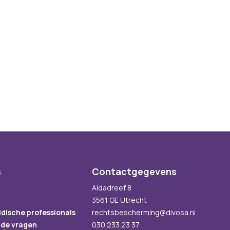
s
Contactgegevens
Aidadreef 8
3561 GE Utrecht
idische professionals
rechtsbescherming@divosa.nl
lde vragen
030 233 23 37