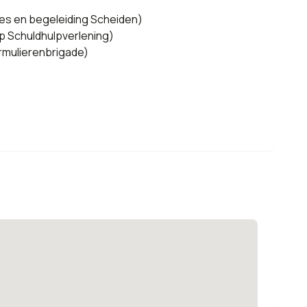
es en begeleiding Scheiden)
op Schuldhulpverlening)
rmulierenbrigade)