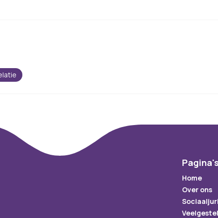
elatie
Pagina'
Home
Over ons
Sociaaljur
Veelgeste