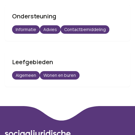
Ondersteuning
Informatie
Advies
Contactbemiddeling
Leefgebieden
Algemeen
Wonen en buren
Footer