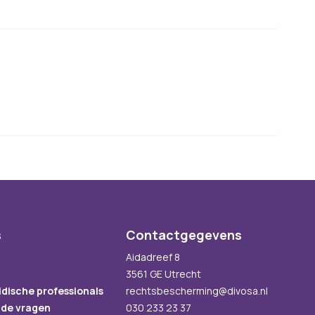
s
Contactgegevens
Aidadreef 8
3561 GE Utrecht
idische professionals
rechtsbescherming@divosa.nl
lde vragen
030 233 23 37