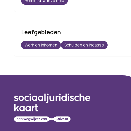
Administratieve hulp
Leefgebieden
Werk en inkomen
Schulden en incasso
Footer