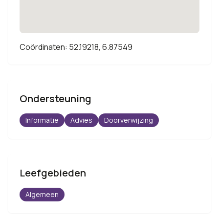
Coördinaten: 52.19218, 6.87549
Ondersteuning
Informatie
Advies
Doorverwijzing
Leefgebieden
Algemeen