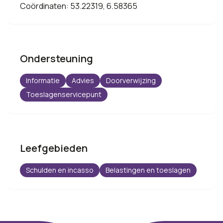
Coördinaten: 53.22319, 6.58365
Ondersteuning
Informatie
Advies
Doorverwijzing
Toeslagenservicepunt
Leefgebieden
Schulden en incasso
Belastingen en toeslagen