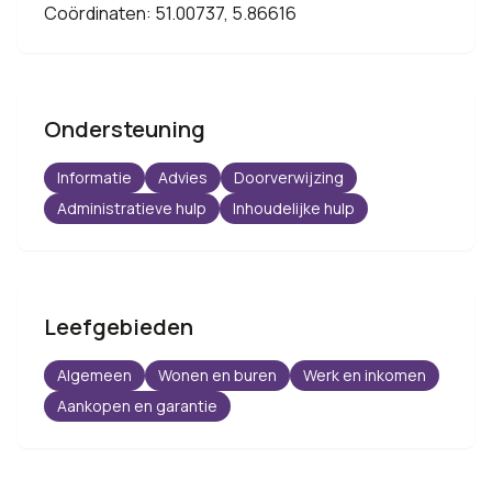
Coördinaten: 51.00737, 5.86616
Ondersteuning
Informatie
Advies
Doorverwijzing
Administratieve hulp
Inhoudelijke hulp
Leefgebieden
Algemeen
Wonen en buren
Werk en inkomen
Aankopen en garantie