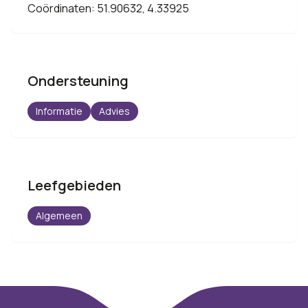
Coördinaten: 51.90632, 4.33925
Ondersteuning
Informatie
Advies
Leefgebieden
Algemeen
Footer