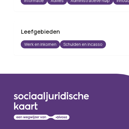
Informatie
Advies
Administratieve hulp
Inhoud
Leefgebieden
Werk en inkomen
Schulden en incasso
Footer