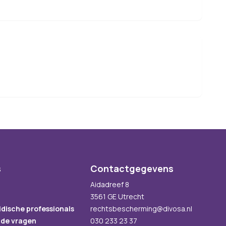
s
Contactgegevens
Aidadreef 8
3561 GE Utrecht
idische professionals
rechtsbescherming@divosa.nl
lde vragen
030 233 23 37