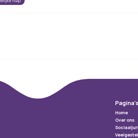
elijke hulp
Pagina'
Home
Over ons
Sociaaljur
Veelgeste